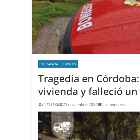
DESTACADA
LOCALES
Tragedia en Córdoba:
vivienda y falleció u
c1751186
25 noviembre, 2024
0 comentarios