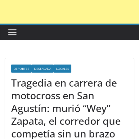
Saltar
al
contenido
DEPORTES
DESTACADA
LOCALES
Tragedia en carrera de
motocross en San
Agustín: murió “Wey”
Zapata, el corredor que
competía sin un brazo