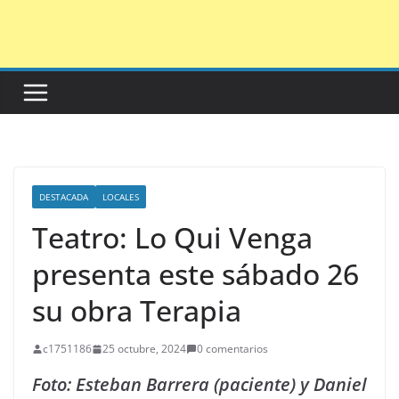
Saltar
al
contenido
DESTACADA
LOCALES
Teatro: Lo Qui Venga
presenta este sábado 26
su obra Terapia
c1751186
25 octubre, 2024
0 comentarios
Foto: Esteban Barrera (paciente) y Daniel