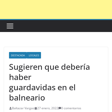
Saltar
al
contenido
DESTACADA
LOCALES
Sugieren que debería
haber
guardavidas en el
balneario
Baltazar Vargas
27 enero, 2022
0 comentarios