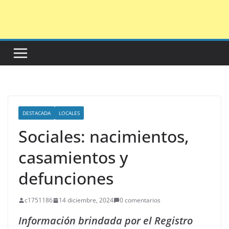
Saltar
al
contenido
DESTACADA
LOCALES
Sociales: nacimientos,
casamientos y
defunciones
c1751186
14 diciembre, 2024
0 comentarios
Información brindada por el Registro