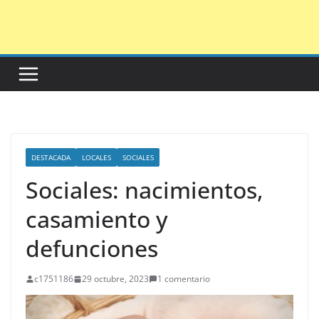
Saltar
al
contenido
DESTACADA
LOCALES
SOCIALES
Sociales: nacimientos,
casamiento y
defunciones
c1751186
29 octubre, 2023
1 comentario