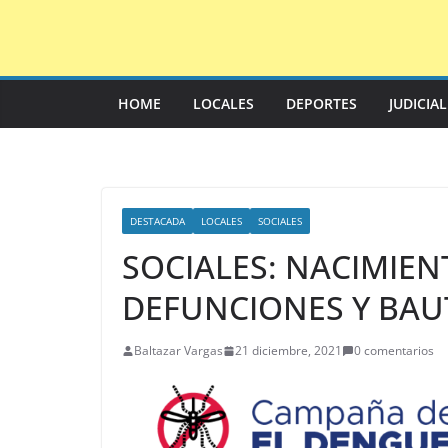
Saltar
al
contenido
HOME
LOCALES
DEPORTES
JUDICIA
DESTACADA
LOCALES
SOCIALES
SOCIALES: NACIMIEN
DEFUNCIONES Y BAU
Baltazar Vargas
21 diciembre, 2021
0 comentarios