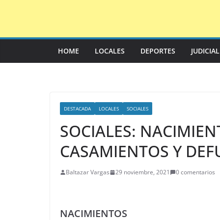
Saltar
al
contenido
HOME
LOCALES
DEPORTES
JUDICIA
DESTACADA
LOCALES
SOCIALES
SOCIALES: NACIMIEN
CASAMIENTOS Y DEF
Baltazar Vargas
29 noviembre, 2021
0 comentarios
NACIMIENTOS