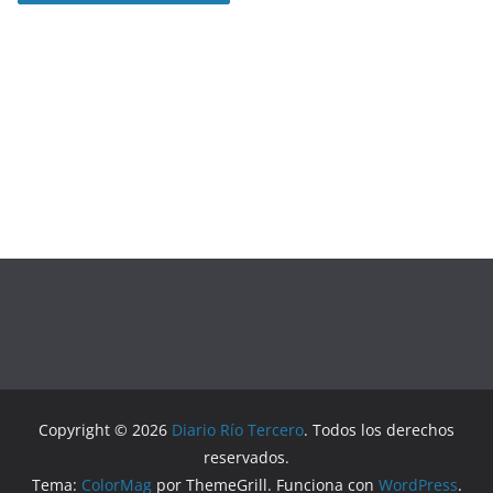
Copyright © 2026
Diario Río Tercero
. Todos los derechos
reservados.
Tema:
ColorMag
por ThemeGrill. Funciona con
WordPress
.