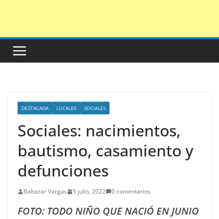
Saltar
al
contenido
DESTACADA
LOCALES
SOCIALES
Sociales: nacimientos,
bautismo, casamiento y
defunciones
Baltazar Vargas
5 julio, 2022
0 comentarios
FOTO: TODO NIÑO QUE NACIÓ EN JUNIO