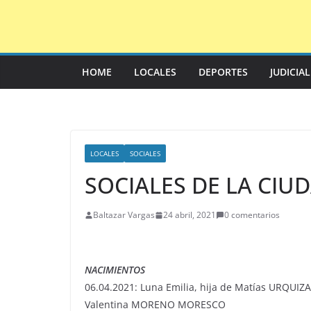
Saltar
al
contenido
HOME
LOCALES
DEPORTES
JUDICIA
LOCALES
SOCIALES
SOCIALES DE LA CIU
Baltazar Vargas
24 abril, 2021
0 comentarios
NACIMIENTOS
06.04.2021: Luna Emilia, hija de Matías URQUIZA
Valentina MORENO MORESCO