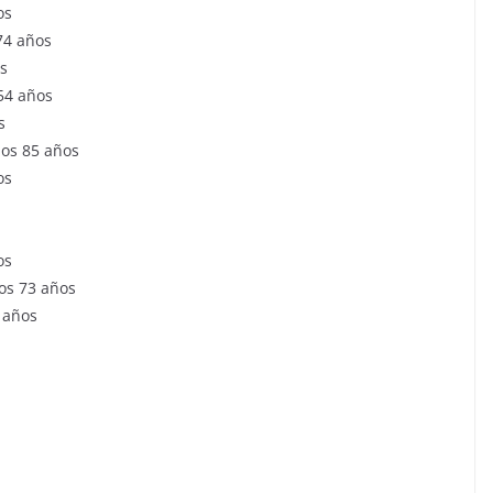
os
74 años
os
54 años
s
los 85 años
os
os
os 73 años
 años