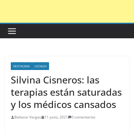
Saltar
al
contenido
DESTACADA
LOCALES
Silvina Cisneros: las
terapias están saturadas
y los médicos cansados
Baltazar Vargas
11 junio, 2021
0 comentarios