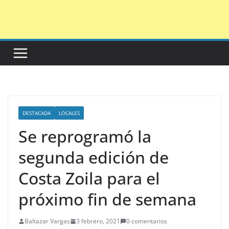
Saltar
al
contenido
DESTACADA
LOCALES
Se reprogramó la
segunda edición de
Costa Zoila para el
próximo fin de semana
Baltazar Vargas
3 febrero, 2021
0 comentarios