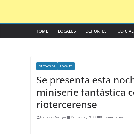
Saltar
al
contenido
HOME
LOCALES
DEPORTES
JUDICIA
DESTACADA
LOCALES
Se presenta esta noc
miniserie fantástica 
riotercerense
Baltazar Vargas
19 marzo, 2022
0 comentarios