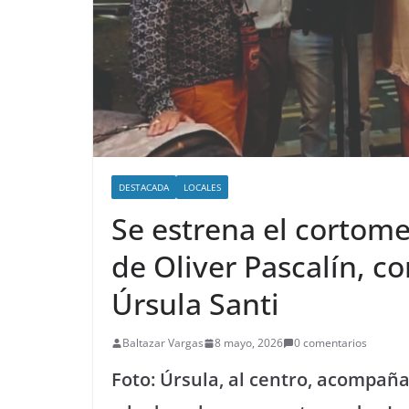
DESTACADA
LOCALES
Se estrena el cortome
de Oliver Pascalín, co
Úrsula Santi
Baltazar Vargas
8 mayo, 2026
0 comentarios
Foto: Úrsula, al centro, acompañad