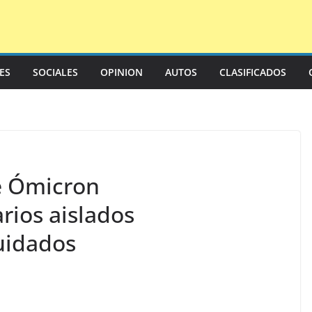
LES
SOCIALES
OPINION
AUTOS
CLASIFICADOS
e Ómicron
arios aislados
uidados