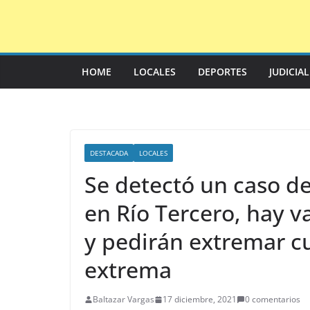
Saltar
al
contenido
HOME
LOCALES
DEPORTES
JUDICIA
DESTACADA
LOCALES
Se detectó un caso d
en Río Tercero, hay v
y pedirán extremar c
extrema
Baltazar Vargas
17 diciembre, 2021
0 comentarios