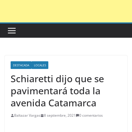
Saltar
al
contenido
DESTACADA
LOCALES
Schiaretti dijo que se
pavimentará toda la
avenida Catamarca
Baltazar Vargas
8 septiembre, 2021
0 comentarios