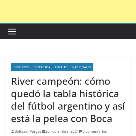
Saltar
al
contenido
DEPORTES
DESTACADA
LOCALES
NACIONALES
River campeón: cómo
quedó la tabla histórica
del fútbol argentino y así
está la pelea con Boca
Baltazar Vargas
26 noviembre, 2021
0 comentarios