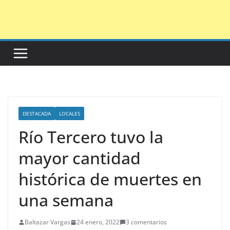
Saltar
al
contenido
DESTACADA
LOCALES
Río Tercero tuvo la
mayor cantidad
histórica de muertes en
una semana
Baltazar Vargas
24 enero, 2022
3 comentarios