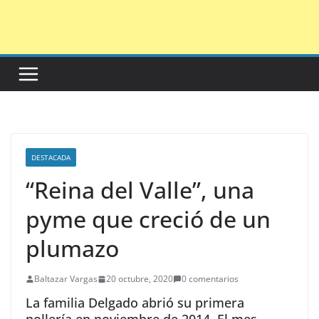
Saltar
al
contenido
DESTACADA
“Reina del Valle”, una
pyme que creció de un
plumazo
Baltazar Vargas
20 octubre, 2020
0 comentarios
La familia Delgado abrió su primera