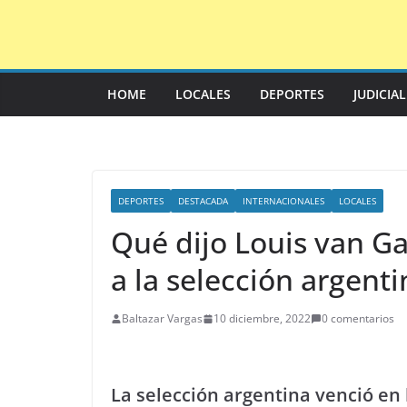
Saltar
al
contenido
HOME
LOCALES
DEPORTES
JUDICIA
DEPORTES
DESTACADA
INTERNACIONALES
LOCALES
Qué dijo Louis van Ga
a la selección argenti
Baltazar Vargas
10 diciembre, 2022
0 comentarios
La selección argentina venció en l