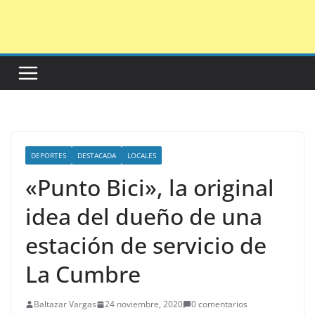
Saltar
al
contenido
DEPORTES
DESTACADA
LOCALES
«Punto Bici», la original
idea del dueño de una
estación de servicio de
La Cumbre
Baltazar Vargas
24 noviembre, 2020
0 comentarios