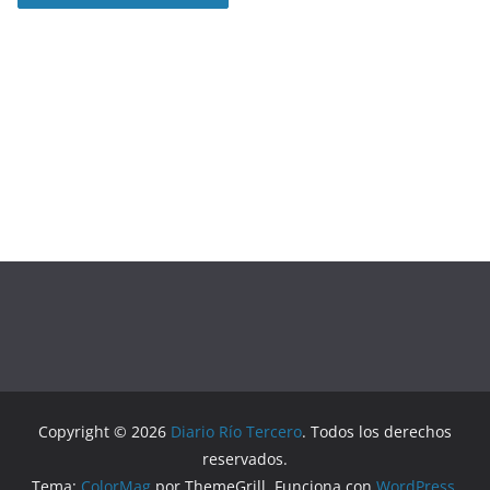
Copyright © 2026
Diario Río Tercero
. Todos los derechos
reservados.
Tema:
ColorMag
por ThemeGrill. Funciona con
WordPress
.