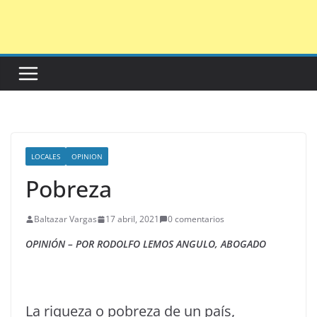
Saltar
al
contenido
LOCALES
OPINION
Pobreza
Baltazar Vargas
17 abril, 2021
0 comentarios
OPINIÓN – POR RODOLFO LEMOS ANGULO, ABOGADO
La riqueza o pobreza de un país,