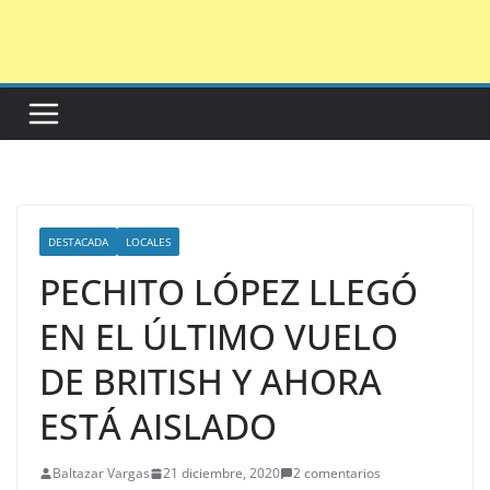
Saltar
al
contenido
DESTACADA
LOCALES
PECHITO LÓPEZ LLEGÓ
EN EL ÚLTIMO VUELO
DE BRITISH Y AHORA
ESTÁ AISLADO
Baltazar Vargas
21 diciembre, 2020
2 comentarios