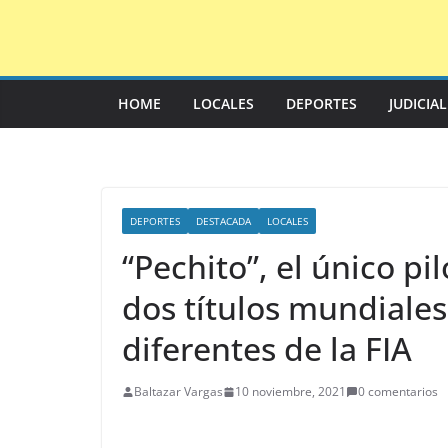
Saltar
al
contenido
HOME
LOCALES
DEPORTES
JUDICIA
DEPORTES
DESTACADA
LOCALES
“Pechito”, el único pi
dos títulos mundiales
diferentes de la FIA
Baltazar Vargas
10 noviembre, 2021
0 comentarios