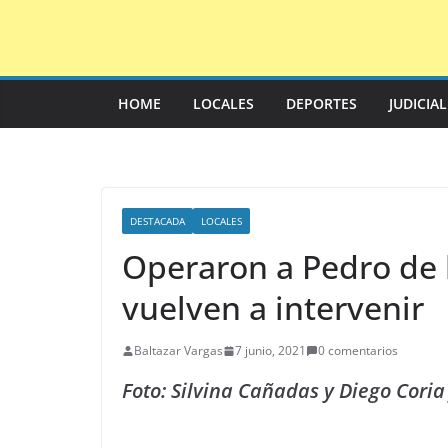
Saltar
al
contenido
HOME
LOCALES
DEPORTES
JUDICIA
DESTACADA
LOCALES
Operaron a Pedro de la
vuelven a intervenir
Baltazar Vargas
7 junio, 2021
0 comentarios
Foto: Silvina Cañadas y Diego Coria