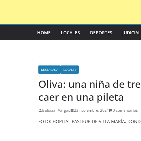
Saltar
al
contenido
HOME
LOCALES
DEPORTES
JUDICIA
DESTACADA
LOCALES
Oliva: una niña de tr
caer en una pileta
Baltazar Vargas
23 noviembre, 2021
0 comentarios
FOTO: HOPITAL PASTEUR DE VILLA MARÍA, DON