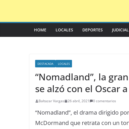
Saltar
al
contenido
HOME
LOCALES
DEPORTES
JUDICIA
DESTACADA
LOCALES
“Nomadland”, la gran
se alzó con el Oscar a
Baltazar Vargas
26 abril, 2021
0 comentarios
“Nomadland”, el drama dirigido po
McDormand que retrata con un ton