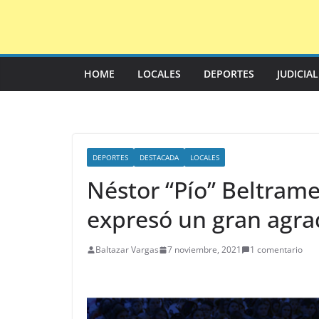
Saltar
al
contenido
HOME
LOCALES
DEPORTES
JUDICIA
DEPORTES
DESTACADA
LOCALES
Néstor “Pío” Beltram
expresó un gran agr
Baltazar Vargas
7 noviembre, 2021
1 comentario