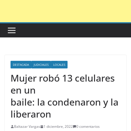
Saltar
al
contenido
DESTACADA
JUDICIALES
LOCALES
Mujer robó 13 celulares
en un
baile: la condenaron y la
liberaron
Baltazar Vargas
1 diciembre, 2022
0 comentarios