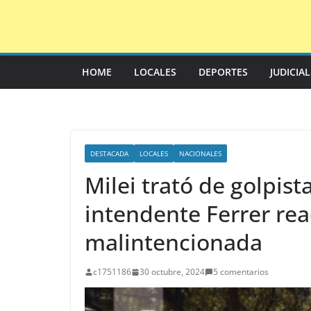
Saltar
al
contenido
HOME
LOCALES
DEPORTES
JUDICIA
DESTACADA
LOCALES
NACIONALES
Milei trató de golpista
intendente Ferrer reac
malintencionada
c1751186
30 octubre, 2024
5 comentarios