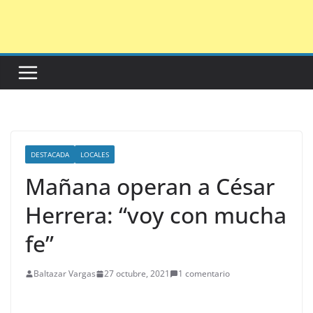
Saltar
al
contenido
DESTACADA
LOCALES
Mañana operan a César
Herrera: “voy con mucha
fe”
Baltazar Vargas
27 octubre, 2021
1 comentario