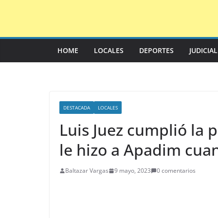
Saltar
al
contenido
HOME
LOCALES
DEPORTES
JUDICIA
DESTACADA
LOCALES
Luis Juez cumplió la
le hizo a Apadim cua
Baltazar Vargas
9 mayo, 2023
0 comentarios