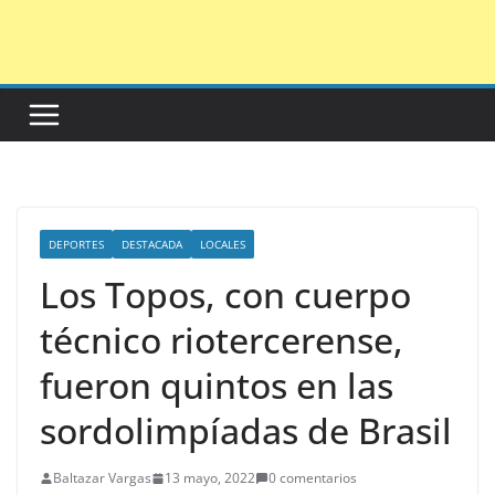
Saltar
al
contenido
DEPORTES
DESTACADA
LOCALES
Los Topos, con cuerpo
técnico riotercerense,
fueron quintos en las
sordolimpíadas de Brasil
Baltazar Vargas
13 mayo, 2022
0 comentarios