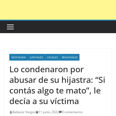
Saltar
al
contenido
DESTACADA
JUDICIALES
LOCALES
REGIONALES
Lo condenaron por
abusar de su hijastra: “Si
contás algo te mato”, le
decía a su víctima
Baltazar Vargas
11 junio, 2022
0 comentarios