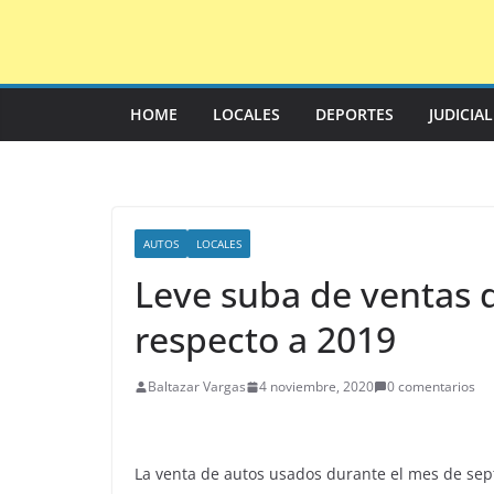
Saltar
al
contenido
HOME
LOCALES
DEPORTES
JUDICIA
AUTOS
LOCALES
Leve suba de ventas 
respecto a 2019
Baltazar Vargas
4 noviembre, 2020
0 comentarios
La venta de autos usados durante el mes de sep