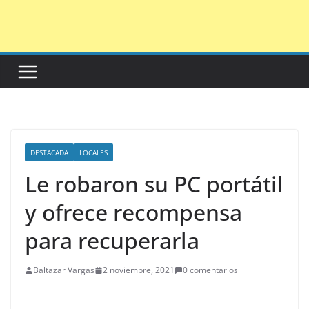
Saltar
al
contenido
DESTACADA
LOCALES
Le robaron su PC portátil
y ofrece recompensa
para recuperarla
Baltazar Vargas
2 noviembre, 2021
0 comentarios