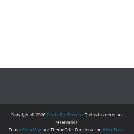
Copyright © 2026
Diario Río Tercero
. Todos los derechos
reservados.
Tema:
ColorMag
por ThemeGrill. Funciona con
WordPress
.