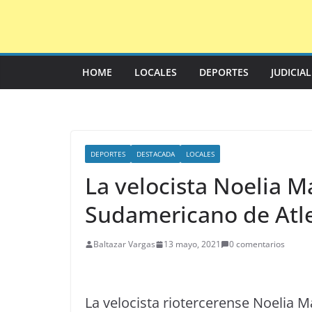
Saltar
al
contenido
HOME
LOCALES
DEPORTES
JUDICIA
DEPORTES
DESTACADA
LOCALES
La velocista Noelia M
Sudamericano de Atl
Baltazar Vargas
13 mayo, 2021
0 comentarios
La velocista riotercerense Noelia M