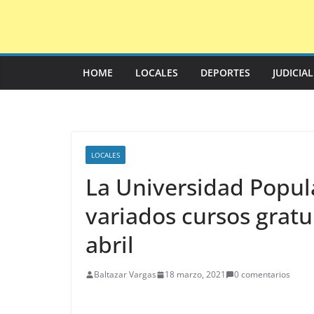
Saltar
al
contenido
HOME
LOCALES
DEPORTES
JUDICIA
LOCALES
La Universidad Popula
variados cursos grat
abril
Baltazar Vargas
18 marzo, 2021
0 comentarios