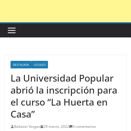
Saltar
al
contenido
DESTACADA
LOCALES
La Universidad Popular
abrió la inscripción para
el curso “La Huerta en
Casa”
Baltazar Vargas
29 marzo, 2022
0 comentarios