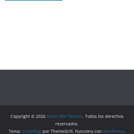
Copyright © 2026
Diario Río Tercero
. Todos los derechos
reservados.
Tema:
ColorMag
por ThemeGrill. Funciona con
WordPress
.