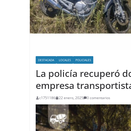
DESTACADA
LOCALES
POLICIALES
La policía recuperó 
empresa transportist
c1751186
22 enero, 2025
0 comentarios