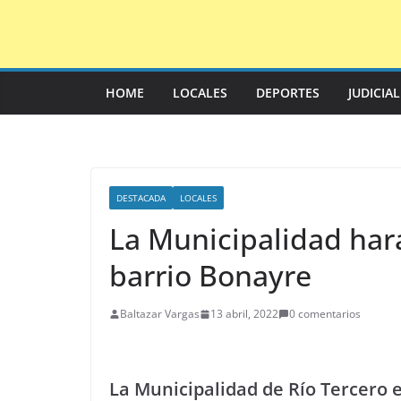
Saltar
al
contenido
HOME
LOCALES
DEPORTES
JUDICIA
DESTACADA
LOCALES
La Municipalidad hará
barrio Bonayre
Baltazar Vargas
13 abril, 2022
0 comentarios
La Municipalidad de Río Tercero 