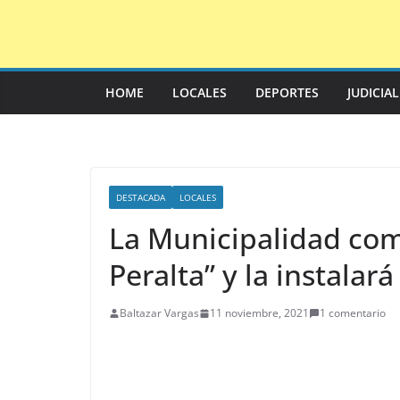
Saltar
al
contenido
HOME
LOCALES
DEPORTES
JUDICIA
DESTACADA
LOCALES
La Municipalidad com
Peralta” y la instalará
Baltazar Vargas
11 noviembre, 2021
1 comentario