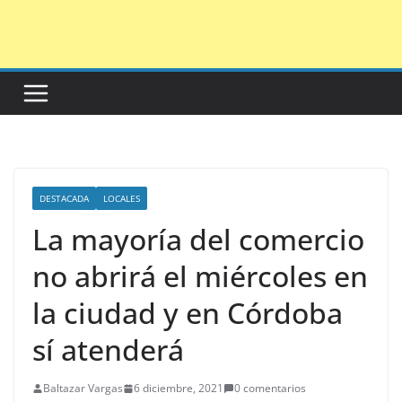
Saltar
al
contenido
DESTACADA
LOCALES
La mayoría del comercio
no abrirá el miércoles en
la ciudad y en Córdoba
sí atenderá
Baltazar Vargas
6 diciembre, 2021
0 comentarios