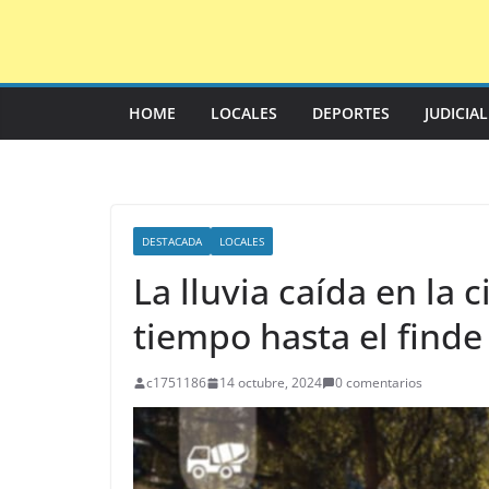
Saltar
al
contenido
HOME
LOCALES
DEPORTES
JUDICIA
DESTACADA
LOCALES
La lluvia caída en la 
tiempo hasta el finde
c1751186
14 octubre, 2024
0 comentarios