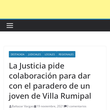
Saltar
al
contenido
DESTACADA
JUDICIALES
LOCALES
REGIONALES
La Justicia pide
colaboración para dar
con el paradero de un
joven de Villa Rumipal
Baltazar Vargas
19 noviembre, 2021
0 comentarios