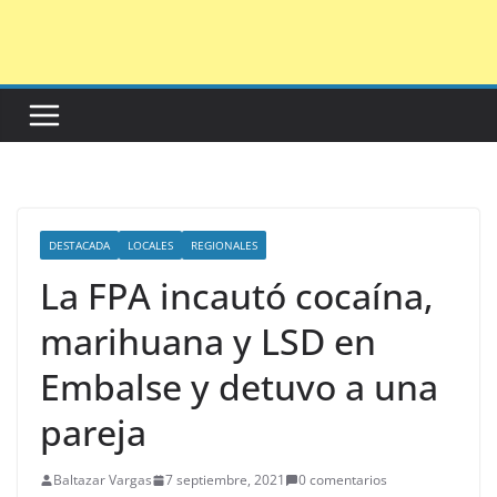
Saltar
al
contenido
DESTACADA
LOCALES
REGIONALES
La FPA incautó cocaína,
marihuana y LSD en
Embalse y detuvo a una
pareja
Baltazar Vargas
7 septiembre, 2021
0 comentarios