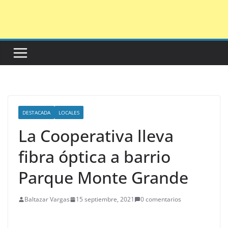
Saltar
al
contenido
DESTACADA
LOCALES
La Cooperativa lleva
fibra óptica a barrio
Parque Monte Grande
Baltazar Vargas
15 septiembre, 2021
0 comentarios