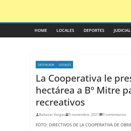
Saltar
al
contenido
HOME
LOCALES
DEPORTES
JUDICIA
DESTACADA
LOCALES
La Cooperativa le pre
hectárea a Bº Mitre p
recreativos
Baltazar Vargas
9 noviembre, 2021
0 comentarios
FOTO: DIRECTIVOS DE LA COOPERATIVA DE OBR